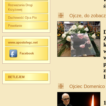
ś
Rozważania Drogi
Krzyżowej
Ojcze, do zobacz
Duchowość Ojca Pio
Powołanie
D
Z
www.apostolegc.net
k
w
Facebook
w
z
BETLEJEM
Ojciec Domenico 
1