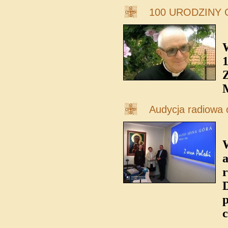
100 URODZINY 
W
1
Z
M
Audycja radiowa 
W
r
D
p