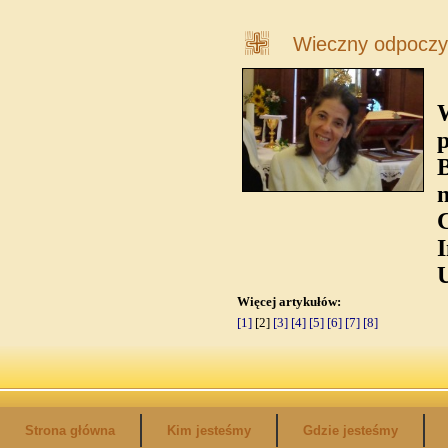
Wieczny odpoczy
W
B
n
C
I
Więcej artykułów:
[1]
[2]
[3]
[4]
[5]
[6]
[7]
[8]
Strona główna
Kim jesteśmy
Gdzie jesteśmy