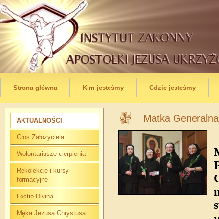
Strona główna
Kim jesteśmy
Gdzie jesteśmy
Matka Generalna
AKTUALNOŚCI
Głos Założyciela
Wolontariusze cierpienia
Rekolekcje i kursy
C
formacyjne
m
Lectio Divina
s
Męka Jezusa Chrystusa
w